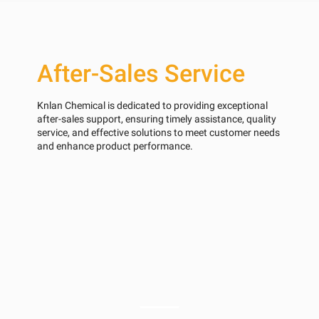
After-Sales Service
Knlan Chemical is dedicated to providing exceptional
after-sales support, ensuring timely assistance, quality
service, and effective solutions to meet customer needs
and enhance product performance.
Our Factory
OEM Service
ESG
Innovating nitrate solutions from farm fields to solar
About Knlan
power plants.
Tailor-made fertilizers & molten salts for your unique