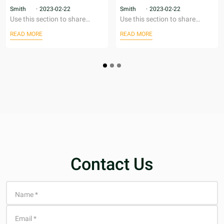
summary of your blog post
summary of your blog post
Smith
·
2023-02-22
Smith
·
2023-02-22
Use this section to share
Use this section to share
your blogs.A blog can be
your blogs.A blog can be
READ MORE
READ MORE
used to talk about new
used to talk about new
product launches, tips, or
product launches, tips, or
other news you want to
other news you want to
share with your customers.
share with your customers.
Contact Us
Name
*
Email
*