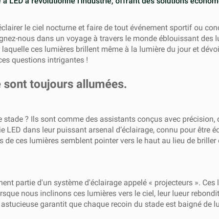
e à LED a révolutionné l'industrie, offrant des solutions économ
clairer le ciel nocturne et faire de tout événement sportif ou co
gnez-nous dans un voyage à travers le monde éblouissant des lu
r laquelle ces lumières brillent même à la lumière du jour et dév
ces questions intrigantes !
 sont toujours allumées.
 stade ? Ils sont comme des assistants conçus avec précision, c
ie LED dans leur puissant arsenal d’éclairage, connu pour être éc
de ces lumières semblent pointer vers le haut au lieu de briller 
ment partie d'un système d'éclairage appelé « projecteurs ». Ces 
orsque nous inclinons ces lumières vers le ciel, leur lueur rebon
tucieuse garantit que chaque recoin du stade est baigné de lumiè