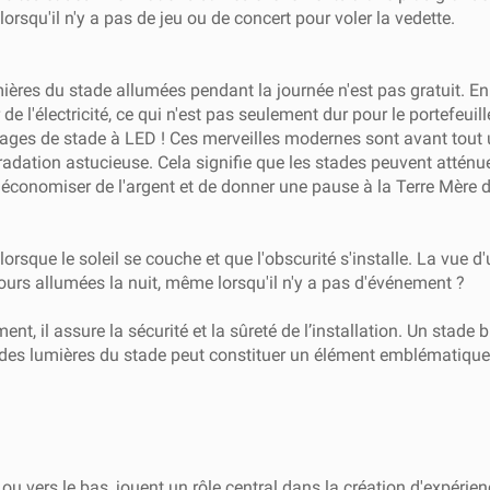
squ'il n'y a pas de jeu ou de concert pour voler la vedette.
ères du stade allumées pendant la journée n'est pas gratuit. En fa
de l'électricité, ce qui n'est pas seulement dur pour le portefeui
airages de stade à LED ! Ces merveilles modernes sont avant tout un
adation astucieuse. Cela signifie que les stades peuvent atténuer
'économiser de l'argent et de donner une pause à la Terre Mère 
lorsque le soleil se couche et que l'obscurité s'installe. La vue 
jours allumées la nuit, même lorsqu'il n'y a pas d'événement ?
nt, il assure la sécurité et la sûreté de l’installation. Un stade 
des lumières du stade peut constituer un élément emblématique d
 ou vers le bas, jouent un rôle central dans la création d'expérie