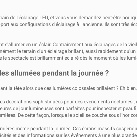
ain de l'éclairage LED, et vous vous demandez peut-être pourquo
rt aux configurations d'éclairage à l'ancienne. Ils sont très 
 s'allumer en un éclair. Contrairement aux éclairages de la vieil
ément le terrain d'un éclairage brillant, aussi rapidement qu'un 
que le spectacle est brillamment éclairé dès le moment où les lumi
les allumées pendant la journée ?
t la tête alors que ces lumières colossales brillaient ? Eh bien, i
s décorations sophistiquées pour des événements nocturnes ; il
eures de jour lumineuses sont parfaites pour inspecter et peaufi
umières. De cette façon, lorsque le soleil se couche sous l'horizon
rs lumières même pendant la journée. Ces écrans massifs suspen
icités et des informations sur les événements à une plus grande 