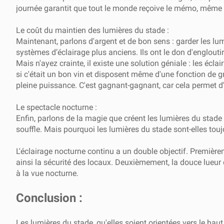
journée garantit que tout le monde reçoive le mémo, même lor
Le coût du maintien des lumières du stade :
Maintenant, parlons d'argent et de bon sens : garder les lumi
systèmes d’éclairage plus anciens. Ils ont le don d'engloutir 
Mais n'ayez crainte, il existe une solution géniale : les écl
si c'était un bon vin et disposent même d'une fonction de gr
pleine puissance. C'est gagnant-gagnant, car cela permet d
Le spectacle nocturne :
Enfin, parlons de la magie que créent les lumières du stade 
souffle. Mais pourquoi les lumières du stade sont-elles tou
L'éclairage nocturne continu a un double objectif. Premièreme
ainsi la sécurité des locaux. Deuxièmement, la douce lueur 
à la vue nocturne.
Conclusion :
Les lumières du stade, qu'elles soient orientées vers le haut