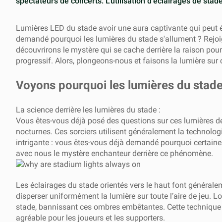
spectateurs de concerts. L'utilisation d'éclairages de stad
Lumières LED du stade
avoir une aura captivante qui peut é
demandé pourquoi les lumières du stade s'allument ? Rejoi
découvrirons le mystère qui se cache derrière la raison pou
progressif. Alors, plongeons-nous et faisons la lumière sur 
Voyons pourquoi les lumières du stade
La science derrière les lumières du stade :
Vous êtes-vous déjà posé des questions sur ces lumières de
nocturnes. Ces sorciers utilisent généralement la technolog
intrigante : vous êtes-vous déjà demandé pourquoi certaines 
avec nous le mystère enchanteur derrière ce phénomène.
Les éclairages du stade orientés vers le haut font générale
disperser uniformément la lumière sur toute l’aire de jeu. L
stade, bannissant ces ombres embêtantes. Cette technique as
agréable pour les joueurs et les supporters.