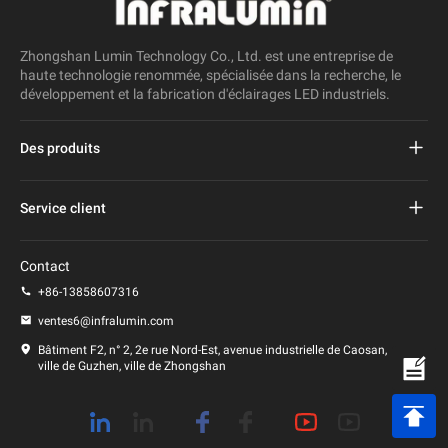
Zhongshan Lumin Technology Co., Ltd. est une entreprise de
haute technologie renommée, spécialisée dans la recherche, le
développement et la fabrication d'éclairages LED industriels.
Des produits
Réverbère mené par projet
Service client
Réverbère mené
FAQ
Contact
Lumière menée de stade
politique de confidentialité
+86-13858607316
Lumière de poteau menée
ventes6@infralumin.com
Conditions d'utilisation
Bâtiment F2, n° 2, 2e rue Nord-Est, avenue industrielle de Caosan,
ville de Guzhen, ville de Zhongshan
Politique d'expédition