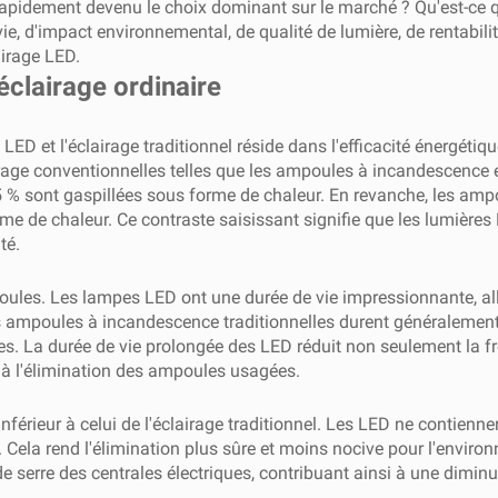
apidement devenu le choix dominant sur le marché ? Qu'est-ce qui
vie, d'impact environnemental, de qualité de lumière, de rentabili
airage LED.
'éclairage ordinaire
ge LED et l'éclairage traditionnel réside dans l'efficacité énergét
airage conventionnelles telles que les ampoules à incandescence 
5 % sont gaspillées sous forme de chaleur. En revanche, les am
orme de chaleur. Ce contraste saisissant signifie que les lumiè
té.
poules. Les lampes LED ont une durée de vie impressionnante, al
les ampoules à incandescence traditionnelles durent généralemen
es. La durée de vie prolongée des LED réduit non seulement la
à l'élimination des ampoules usagées.
férieur à celui de l'éclairage traditionnel. Les LED ne contienn
Cela rend l'élimination plus sûre et moins nocive pour l'envir
 serre des centrales électriques, contribuant ainsi à une diminu