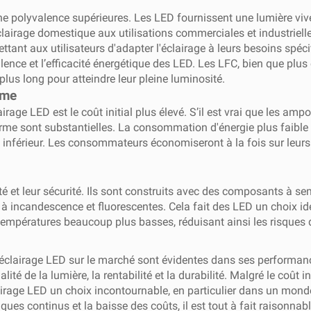
ne polyvalence supérieures. Les LED fournissent une lumière vive
'éclairage domestique aux utilisations commerciales et industrie
ettant aux utilisateurs d'adapter l'éclairage à leurs besoins spé
alence et l’efficacité énergétique des LED. Les LFC, bien que pl
lus long pour atteindre leur pleine luminosité.
rme
irage LED est le coût initial plus élevé. S’il est vrai que les a
e sont substantielles. La consommation d'énergie plus faible et 
 inférieur. Les consommateurs économiseront à la fois sur leurs 
 et leur sécurité. Ils sont construits avec des composants à se
 à incandescence et fluorescentes. Cela fait des LED un choix idé
 températures beaucoup plus basses, réduisant ainsi les risques d
'éclairage LED sur le marché sont évidentes dans ses performance
lité de la lumière, la rentabilité et la durabilité. Malgré le coût
lairage LED un choix incontournable, en particulier dans un mond
ques continus et la baisse des coûts, il est tout à fait raisonnab