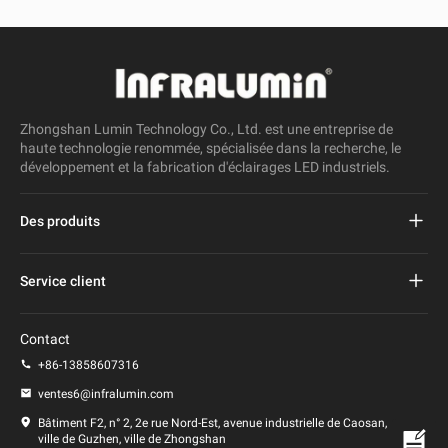
Zhongshan Lumin Technology Co., Ltd. est une entreprise de
haute technologie renommée, spécialisée dans la recherche, le
développement et la fabrication d'éclairages LED industriels.
Des produits
Réverbère mené par projet
Service client
Réverbère mené
FAQ
Contact
Lumière menée de stade
politique de confidentialité
+86-13858607316
Lumière de poteau menée
ventes6@infralumin.com
Conditions d'utilisation
Bâtiment F2, n° 2, 2e rue Nord-Est, avenue industrielle de Caosan,
ville de Guzhen, ville de Zhongshan