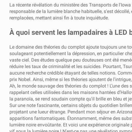
La récente révélation du ministère des Transports de l'Iowa 
responsable de la lumière blanche habituelle, s'est décollé,
remplacées, mettant ainsi fin à toute inquiétude.
À quoi servent les lampadaires à LED 
Le domaine des théories du complot ajoute toujours une tou
soulageant potentiellement la dépression, en particulier che
vaste ciel. Des études quelque peu douteuses ont été menée
réduire les taux de criminalité et les suicides. Pourtant, Tsu
aucune recherche crédible étayant de telles notions. Comme i
prix Nobel. Ainsi, même si les théories ajoutent de l'intrigu
Ah, le monde sauvage des théories du complot ! L’une des spé
rappelant celles utilisées dans les maisons hantées d’Hall
la paranoïa, se rend soudain compte qu'il brille en bleu et 
Sur une note fascinante, certains objets du quotidien brillen
projetant une lueur étrange. Pendant mon séjour en Arizona,
apparitions fantomatiques. Étonnamment, même des substanc
lumière noire envoûtante. Et voici une expérience originale 
vif sous la lumière noire ! N'est-ce pas une révélation symp