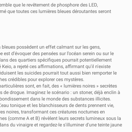
Il semble que le revêtement de phosphore des LED,
firmé que toutes ces lumières bleues déroutantes seront
s bleues possèdent un effet calmant sur les gens,
ée est d’évoquer des pensées sur l’océan serein ou sur le
ans des quartiers spécifiques pourrait potentiellement
eio, a rejeté ces affirmations, affirmant qu'il n'existe
duisent les suicides pourrait tout aussi bien remporter le
rches crédibles pour explorer ces mystères.
ticulières sont, en fait, des « lumières noires » secrètes
de drogue. Imaginez le scénario : un stoner, déjà enclin à
 rebondissement dans le monde des substances illicites.
 L'eau tonique et les blanchisseurs de dents prennent vie,
ères noires, transformant ces créatures nocturnes en
es (comme A et B) révèlent leurs secrets lumineux sous la
ns du vinaigre et regardez-le s'illuminer d'une teinte jaune