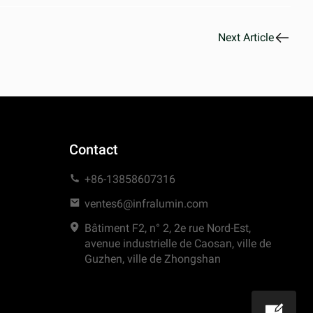
Next Article
Contact
+86-13858607316
ventes6@infralumin.com
Bâtiment F2, n° 2, 2e rue Nord-Est,
avenue industrielle de Caosan, ville de
Guzhen, ville de Zhongshan