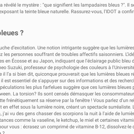
a révélé le mystère : "que signifient les lampadaires bleus ?". 
 exposant la teinte bleue naturelle. Rassurez-vous, l'IDOT a con
bleues ?
che d’excitation. Une notion intrigante suggère que les lumière
z les personnes souffrant de troubles affectifs saisonniers. L’id
s en Écosse et au Japon, indiquant que l'éclairage public bleu d
neo Suzuki, professeur de psychologie des couleurs à l'Université K
l l’a si bien dit, quiconque prouverait que les lumières bleues ré
e, il est essentiel de s'appuyer sur des informations et des reche
culations les plus farfelues suggère que ces lumières bleues par
oween. La torsion? Ils sont censés démasquer les consommateurs 
jette frénétiquement sa réserve par la fenêtre ! Vous parlez d'un
t en effet sous la lumière noire, créant un spectacle surréaliste.
 j'ai vu des gens chasser des scorpions la nuit à l'aide de lumi
es comme la vaseline, le ketchup, le miel et certaines vitamin
pour vous : écrasez un comprimé de vitamine B-12, dissolvez-le da
a ?