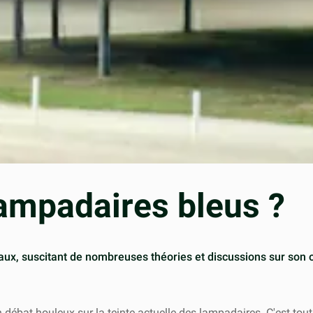
lampadaires bleus ?
ux, suscitant de nombreuses théories et discussions sur son ori
n débat houleux sur la teinte actuelle des lampadaires. C'est tout