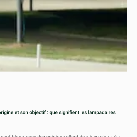
gine et son objectif : que signifient les lampadaires
 sauf blanc, avec des opinions allant de « bleu clair » à «