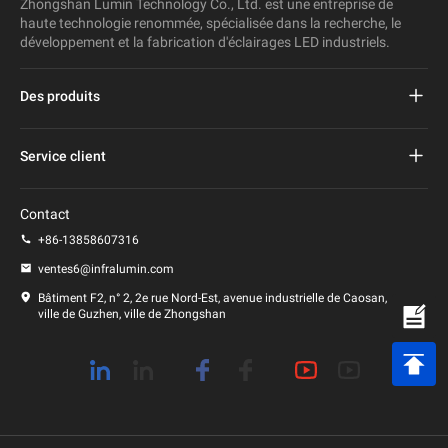
Zhongshan Lumin Technology Co., Ltd. est une entreprise de
haute technologie renommée, spécialisée dans la recherche, le
développement et la fabrication d'éclairages LED industriels.
Des produits
Réverbère mené par projet
Service client
Réverbère mené
FAQ
Contact
Lumière menée de stade
politique de confidentialité
+86-13858607316
Lumière de poteau menée
ventes6@infralumin.com
Conditions d'utilisation
Bâtiment F2, n° 2, 2e rue Nord-Est, avenue industrielle de Caosan,
ville de Guzhen, ville de Zhongshan
Politique d'expédition