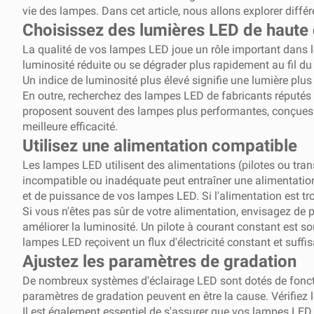
vie des lampes. Dans cet article, nous allons explorer dif
Choisissez des lumières LED de haute 
La qualité de vos lampes LED joue un rôle important dans 
luminosité réduite ou se dégrader plus rapidement au fil du 
Un indice de luminosité plus élevé signifie une lumière p
En outre, recherchez des lampes LED de fabricants réputés 
proposent souvent des lampes plus performantes, conçues po
meilleure efficacité.
Utilisez une alimentation compatible
Les lampes LED utilisent des alimentations (pilotes ou trans
incompatible ou inadéquate peut entraîner une alimentation
et de puissance de vos lampes LED. Si l'alimentation est tr
Si vous n'êtes pas sûr de votre alimentation, envisagez de 
améliorer la luminosité. Un pilote à courant constant est s
lampes LED reçoivent un flux d'électricité constant et suffis
Ajustez les paramètres de gradation
De nombreux systèmes d'éclairage LED sont dotés de fonctio
paramètres de gradation peuvent en être la cause. Vérifiez le
Il est également essentiel de s'assurer que vos lampes LED 