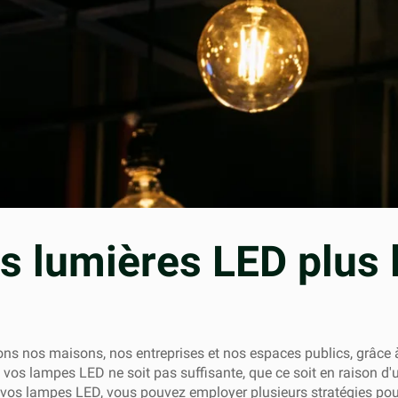
s lumières LED plus 
s nos maisons, nos entreprises et nos espaces publics, grâce à le
e vos lampes LED ne soit pas suffisante, que ce soit en raison d'
 vos lampes LED, vous pouvez employer plusieurs stratégies pou