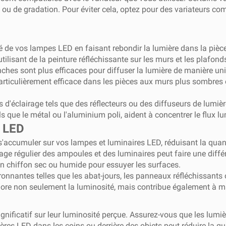
 ou de gradation. Pour éviter cela, optez pour des variateurs c
té de vos lampes LED en faisant rebondir la lumière dans la piè
ilisant de la peinture réfléchissante sur les murs et les plafond
ches sont plus efficaces pour diffuser la lumière de manière uni
ticulièrement efficace dans les pièces aux murs plus sombres o
es d'éclairage tels que des réflecteurs ou des diffuseurs de lumi
ls que le métal ou l'aluminium poli, aident à concentrer le flux l
s LED
nt s'accumuler sur vos lampes et luminaires LED, réduisant la qua
oyage régulier des ampoules et des luminaires peut faire une diff
 un chiffon sec ou humide pour essuyer les surfaces.
ronnantes telles que les abat-jours, les panneaux réfléchissants
liore non seulement la luminosité, mais contribue également à ma
ificatif sur leur luminosité perçue. Assurez-vous que les lumiè
ères LED dans les coins ou derrière des objets peut réduire la qua