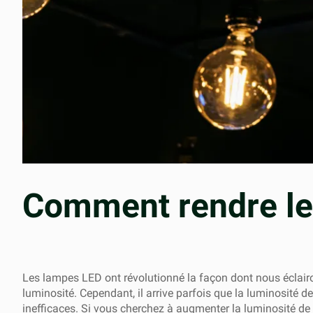
Comment rendre le
Les lampes LED ont révolutionné la façon dont nous éclairon
luminosité. Cependant, il arrive parfois que la luminosité d
inefficaces. Si vous cherchez à augmenter la luminosité de