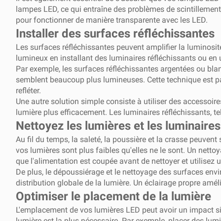
lampes LED, ce qui entraîne des problèmes de scintillement
pour fonctionner de manière transparente avec les LED.
Installer des surfaces réfléchissantes
Les surfaces réfléchissantes peuvent amplifier la luminosi
lumineux en installant des luminaires réfléchissants ou en ut
Par exemple, les surfaces réfléchissantes argentées ou blan
semblent beaucoup plus lumineuses. Cette technique est par
refléter.
Une autre solution simple consiste à utiliser des accessoir
lumière plus efficacement. Les luminaires réfléchissants, te
Nettoyez les lumières et les luminaire
Au fil du temps, la saleté, la poussière et la crasse peuve
vos lumières sont plus faibles qu'elles ne le sont. Un nett
que l'alimentation est coupée avant de nettoyer et utilisez
De plus, le dépoussiérage et le nettoyage des surfaces envi
distribution globale de la lumière. Un éclairage propre amé
Optimiser le placement de la lumière
L'emplacement de vos lumières LED peut avoir un impact sign
lumière est la plus nécessaire. Par exemple, placer des lumi