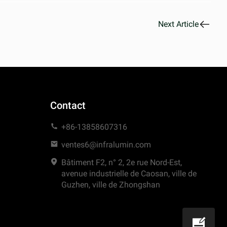
Next Article
Contact
+86-13858607316
ventes6@infralumin.com
Bâtiment F2, n° 2, 2e rue Nord-Est,
avenue industrielle de Caosan, ville de
Guzhen, ville de Zhongshan