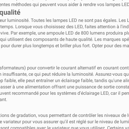
férentes méthodes qui peuvent vous aider à rendre vos lampes LE
qualité
leur luminosité. Toutes les lampes LED ne sont pas égales. Les 
temps. Lorsque vous choisissez des LED, faites attention à l'indi
lus vive. Par exemple, une ampoule LED de 800 lumens produira 
qui utilisent des composants de haute qualité. Les marques spé
ur durer plus longtemps et briller plus fort. Opter pour des mar
formateurs) pour convertir le courant alternatif en courant conti
 insuffisante, ce qui peut réduire la luminosité. Assurez-vous q
op faible, elle peut entraîner un éclairage faible, tandis qu'un
passer à une alimentation offrant une puissance de sortie const
ouvent recommandé pour les systèmes d'éclairage LED, car il perme
ant.
ns de gradation, vous permettant de contrôler les niveaux de lu
 variateur pour vous assurer qu'il est réglé sur le niveau de lumi
sont compatibles avec le variateur que vous utilisez. Certains va