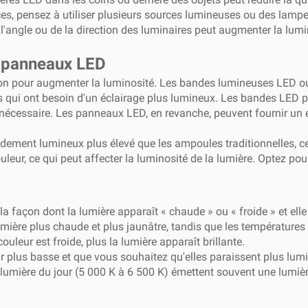
es, pensez à utiliser plusieurs sources lumineuses ou des lampe
 l'angle ou de la direction des luminaires peut augmenter la lumino
 panneaux LED
ion pour augmenter la luminosité. Les bandes lumineuses LED o
nes qui ont besoin d'un éclairage plus lumineux. Les bandes LED p
 nécessaire. Les panneaux LED, en revanche, peuvent fournir un 
ement lumineux plus élevé que les ampoules traditionnelles, ce
leur, ce qui peut affecter la luminosité de la lumière. Optez p
a façon dont la lumière apparaît « chaude » ou « froide » et ell
umière plus chaude et plus jaunâtre, tandis que les températures 
ouleur est froide, plus la lumière apparaît brillante.
r plus basse et que vous souhaitez qu'elles paraissent plus lu
lumière du jour (5 000 K à 6 500 K) émettent souvent une lumièr