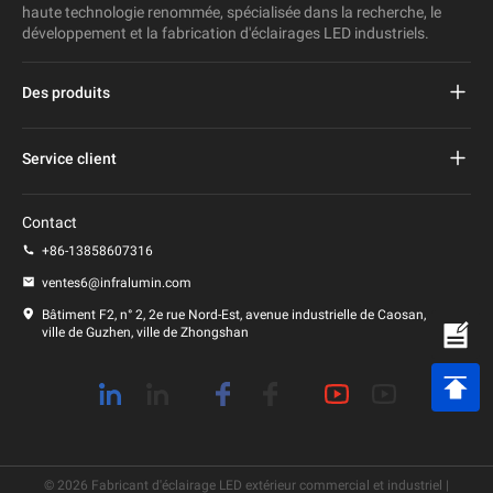
haute technologie renommée, spécialisée dans la recherche, le
développement et la fabrication d'éclairages LED industriels.
Des produits
Réverbère mené par projet
Service client
Réverbère mené
FAQ
Contact
Lumière menée de stade
politique de confidentialité
+86-13858607316
Lumière de poteau menée
ventes6@infralumin.com
Conditions d'utilisation
Bâtiment F2, n° 2, 2e rue Nord-Est, avenue industrielle de Caosan,
ville de Guzhen, ville de Zhongshan
Politique d'expédition
© 2026 Fabricant d'éclairage LED extérieur commercial et industriel |