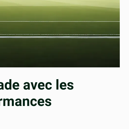
ade avec les
ormances