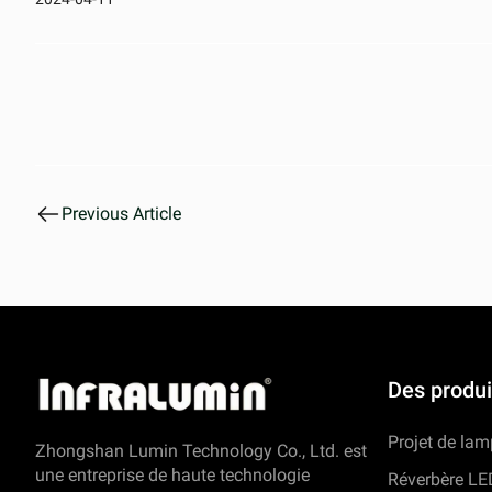
Previous Article
Des produi
Projet de la
Zhongshan Lumin Technology Co., Ltd. est
une entreprise de haute technologie
Réverbère LE