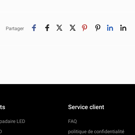
Partager
ts
Service client
mpadaire LED
FAQ
D
politique de confidentialité