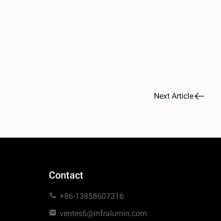
Next Article
Contact
+86-13858607316
ventes6@infralumin.com