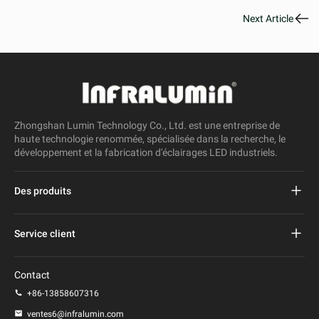
Next Article
Zhongshan Lumin Technology Co., Ltd. est une entreprise de
haute technologie renommée, spécialisée dans la recherche, le
développement et la fabrication d'éclairages LED industriels.
Des produits
Réverbère mené par projet
Service client
Réverbère mené
FAQ
Contact
Lumière menée de stade
politique de confidentialité
+86-13858607316
Lumière de poteau menée
ventes6@infralumin.com