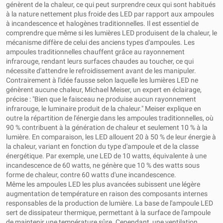
génèrent de la chaleur, ce qui peut surprendre ceux qui sont habitués
à la nature nettement plus froide des LED par rapport aux ampoules
à incandescence et halogènes traditionnelles. Il est essentiel de
comprendre que même si les lumières LED produisent de la chaleur, le
mécanisme diffère de celui des anciens types d'ampoules. Les
ampoules traditionnelles chauffent grâce au rayonnement
infrarouge, rendant leurs surfaces chaudes au toucher, ce qui
nécessite d'attendre le refroidissement avant de les manipuler.
Contrairement à l'idée fausse selon laquelle les lumières LED ne
génèrent aucune chaleur, Michael Meiser, un expert en éclairage,
précise : "Bien que le faisceau ne produise aucun rayonnement
infrarouge, le luminaire produit de la chaleur." Meiser explique en
outre la répartition de l'énergie dans les ampoules traditionnelles, où
90 % contribuent à la génération de chaleur et seulement 10 % à la
lumière. En comparaison, les LED allouent 20 à 50 % de leur énergie à
la chaleur, variant en fonction du type d'ampoule et de la classe
énergétique. Par exemple, une LED de 10 watts, équivalente à une
incandescence de 60 watts, ne génère que 10 % des watts sous
forme de chaleur, contre 60 watts d'une incandescence.
Même les ampoules LED les plus avancées subissent une légère
augmentation de température en raison des composants internes
responsables de la production de lumière. La base de l'ampoule LED
sert de dissipateur thermique, permettant à la surface de l'ampoule
de maintenir une température sûre. Cependant, une ventilation